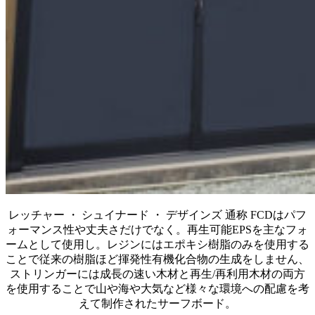
レッチャー ・ シュイナード ・ デザインズ 通称 FCDはパフ
ォーマンス性や丈夫さだけでなく。再生可能EPSを主なフォ
ームとして使用し。レジンにはエポキシ樹脂のみを使用する
ことで従来の樹脂ほど揮発性有機化合物の生成をしません、
ストリンガーには成長の速い木材と再生/再利用木材の両方
を使用することで山や海や大気など様々な環境への配慮を考
えて制作されたサーフボード。