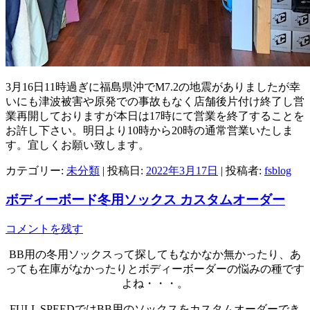
3月16日11時過ぎに福島県沖でM7.2の地震がありましたが幸
いにも津波被害や原発での事故もなく店舗後片付け終了し営
業再開しておりますが本日は17時にて営業を終了することを
お許し下さい。明日より10時から20時の通常営業いたしま
す。宜しくお願い致します。
カテゴリー:
未分類
| 投稿日:
2022年3月17日
|
投稿者:
fsblog
ボディーボード冬用ソックス カスタムオーダー
コメントを残す
BB用の冬用ソックスって探してもなかなか無かったり、あ
っても在庫がなかったりとボディーボーダーの悩みの種です
よね・・・。
FULL SPEEDではBB用のソックスをカスタムオーダーでき