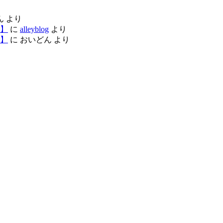
ん
より
】
に
alleyblog
より
】
に
おいどん
より