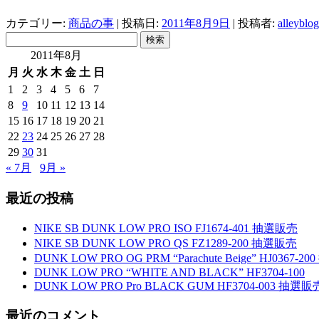
カテゴリー:
商品の事
| 投稿日:
2011年8月9日
|
投稿者:
alleyblog
検
索:
2011年8月
月
火
水
木
金
土
日
1
2
3
4
5
6
7
8
9
10
11
12
13
14
15
16
17
18
19
20
21
22
23
24
25
26
27
28
29
30
31
« 7月
9月 »
最近の投稿
NIKE SB DUNK LOW PRO ISO FJ1674-401 抽選販売
NIKE SB DUNK LOW PRO QS FZ1289-200 抽選販売
DUNK LOW PRO OG PRM “Parachute Beige” HJ0367-
DUNK LOW PRO “WHITE AND BLACK” HF3704-100
DUNK LOW PRO Pro BLACK GUM HF3704-003 抽選販
最近のコメント