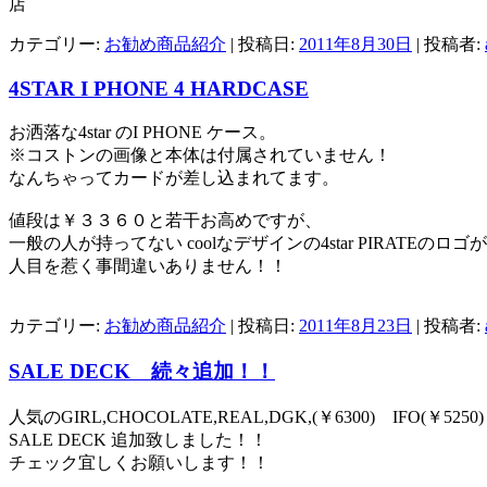
店
カテゴリー:
お勧め商品紹介
| 投稿日:
2011年8月30日
|
投稿者:
4STAR I PHONE 4 HARDCASE
お洒落な4star のI PHONE ケース。
※コストンの画像と本体は付属されていません！
なんちゃってカードが差し込まれてます。
値段は￥３３６０と若干お高めですが、
一般の人が持ってない coolなデザインの4star PIRATEのロゴが
人目を惹く事間違いありません！！
カテゴリー:
お勧め商品紹介
| 投稿日:
2011年8月23日
|
投稿者:
SALE DECK 続々追加！！
人気のGIRL,CHOCOLATE,REAL,DGK,(￥6300) IFO(￥5250)
SALE DECK 追加致しました！！
チェック宜しくお願いします！！