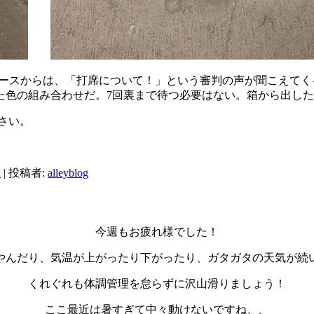
ーのベースからは、「打席について！」という審判の声が聞こえ
た色の組み合わせだ。7回裏まで待つ必要はない。箱から出し
さい。
日
|
投稿者:
alleyblog
今週もお疲れ様でした！
やんだり、気温が上がったり下がったり、ガタガタの天気が続
くれぐれも体調管理を怠らずに沢山滑りましょう！
ここ最近は暑すぎて中々動けないですね、、