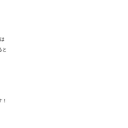
は
ると
す！