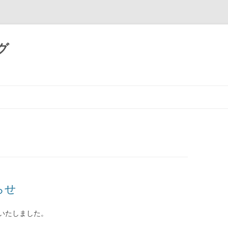
グ
コ
ン
テ
ン
ツ
へ
ス
キ
ッ
プ
知らせ
いたしました。