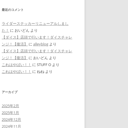
最近のコメント
ライダーステッカーリニューアルしまし
た！
に
おいどん
より
【ダイス】店頭で行います！ダイスチャレ
ンジ！【復活】
に
alleyblog
より
【ダイス】店頭で行います！ダイスチャレ
ンジ！【復活】
に
おいどん
より
これはやばい！！
に
STUFF O
より
これはやばい！！
に
ねね
より
アーカイブ
2025年2月
2025年1月
2024年12月
2024年11月