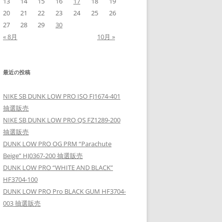
13
14
15
16
17
18
19
20
21
22
23
24
25
26
27
28
29
30
« 8月
10月 »
最近の投稿
NIKE SB DUNK LOW PRO ISO FJ1674-401
抽選販売
NIKE SB DUNK LOW PRO QS FZ1289-200
抽選販売
DUNK LOW PRO OG PRM “Parachute
Beige” HJ0367-200 抽選販売
DUNK LOW PRO “WHITE AND BLACK”
HF3704-100
DUNK LOW PRO Pro BLACK GUM HF3704-
003 抽選販売