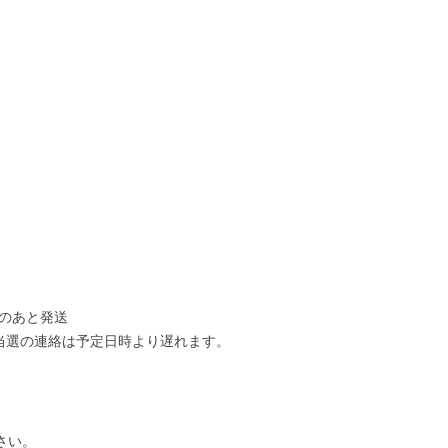
確認のあと発送
当選の連絡は予定日時より遅れます。
さい。