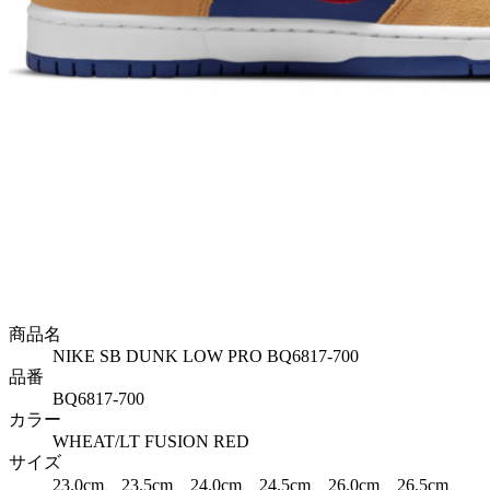
商品名
NIKE SB DUNK LOW PRO BQ6817-700
品番
BQ6817-700
カラー
WHEAT/LT FUSION RED
サイズ
23.0cm、23.5cm、24.0cm、24.5cm、26.0cm、26.5cm、