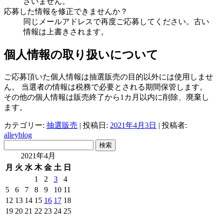
ざいません。
応募した情報を修正できませんか？
同じメールアドレスで再度ご応募してください。古い
情報は上書きされます。
個人情報の取り扱いについて
ご応募頂いた個人情報は抽選販売の目的以外には使用しませ
ん。 当選者の情報は税務で必要とされる期間保管します。
その他の個人情報は販売終了から1カ月以内に削除、廃棄し
ます。
カテゴリー:
抽選販売
| 投稿日:
2021年4月3日
|
投稿者:
alleyblog
検
索:
2021年4月
月
火
水
木
金
土
日
1
2
3
4
5
6
7
8
9
10
11
12
13
14
15
16
17
18
19
20
21
22
23
24
25