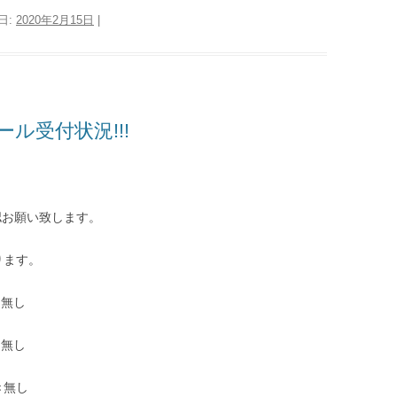
日:
2020年2月15日
|
ール受付状況!!!
認お願い致します。
ります。
き無し
き無し
き無し