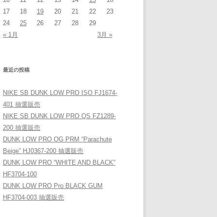
17
18
19
20
21
22
23
24
25
26
27
28
29
« 1月
3月 »
最近の投稿
NIKE SB DUNK LOW PRO ISO FJ1674-
401 抽選販売
NIKE SB DUNK LOW PRO QS FZ1289-
200 抽選販売
DUNK LOW PRO OG PRM “Parachute
Beige” HJ0367-200 抽選販売
DUNK LOW PRO “WHITE AND BLACK”
HF3704-100
DUNK LOW PRO Pro BLACK GUM
HF3704-003 抽選販売