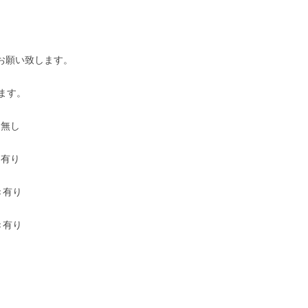
認お願い致します。
ります。
き無し
き有り
き有り
き有り