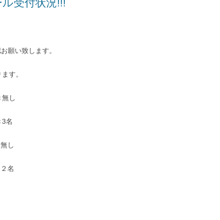
ル受付状況!!!
認お願い致します。
ります。
き無し
き3名
き無し
き２名