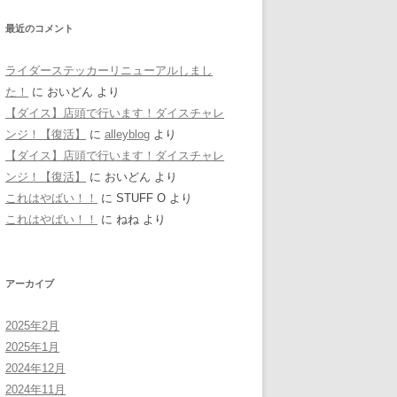
最近のコメント
ライダーステッカーリニューアルしまし
た！
に
おいどん
より
【ダイス】店頭で行います！ダイスチャレ
ンジ！【復活】
に
alleyblog
より
【ダイス】店頭で行います！ダイスチャレ
ンジ！【復活】
に
おいどん
より
これはやばい！！
に
STUFF O
より
これはやばい！！
に
ねね
より
アーカイブ
2025年2月
2025年1月
2024年12月
2024年11月