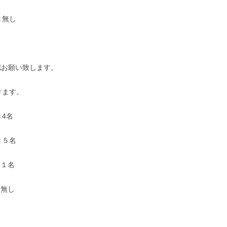
き無し
認お願い致します。
ります。
き4名
き５名
き１名
き無し