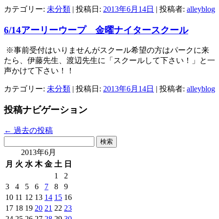
カテゴリー:
未分類
| 投稿日:
2013年6月14日
|
投稿者:
alleyblog
6/14アーリーウープ 金曜ナイタースクール
※事前受付はいりませんがスクール希望の方はパークに来
たら、伊藤先生、渡辺先生に「スクールして下さい！」と一
声かけて下さい！！
カテゴリー:
未分類
| 投稿日:
2013年6月14日
|
投稿者:
alleyblog
投稿ナビゲーション
←
過去の投稿
検
索:
2013年6月
月
火
水
木
金
土
日
1
2
3
4
5
6
7
8
9
10
11
12
13
14
15
16
17
18
19
20
21
22
23
24
25
26
27
28
29
30