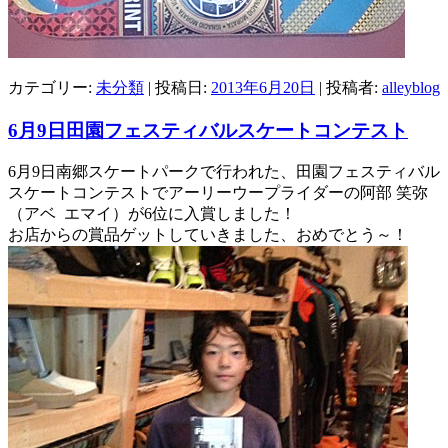
カテゴリー:
未分類
| 投稿日:
2013年6月20日
|
投稿者:
alleyblog
6月9日田園フェスティバルスケートコンテスト
6月9日南郷スケートパークで行われた、田園フェスティバル
スケートコンテストでアーリーウープライダーの阿部 笑弥
（アベ エマイ）が6位に入賞しました！
お店からの賞品ゲットしていきました、おめでとう～！