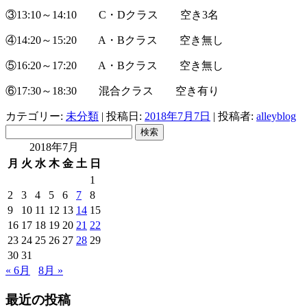
③13:10～14:10 C・Dクラス 空き3名
④14:20～15:20 A・Bクラス 空き無し
⑤16:20～17:20 A・Bクラス 空き無し
⑥17:30～18:30 混合クラス 空き有り
カテゴリー:
未分類
| 投稿日:
2018年7月7日
|
投稿者:
alleyblog
検
索:
2018年7月
月
火
水
木
金
土
日
1
2
3
4
5
6
7
8
9
10
11
12
13
14
15
16
17
18
19
20
21
22
23
24
25
26
27
28
29
30
31
« 6月
8月 »
最近の投稿