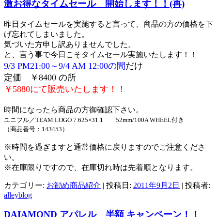
激お得なタイムセール 開始します！！(再)
昨日タイムセールを実施すると言って、商品の方の価格を下
げ忘れてしまいました。
気づいた方申し訳ありませんでした。
と、言う事で今日こそタイムセール実施いたします！！
9/3 PM21:00～9/4 AM 12:00の間
だけ
定価 ￥8400
の所
￥5880にて販売いたします！！
時間になったら商品の方御確認下さい。
ユニフル／TEAM LOGO 7.625×31.1 52mm/100A WHEEL付き
（商品番号：143453）
※時間を過ぎますと通常価格に戻りますのでご注意くださ
い。
※在庫限りですので、在庫切れ時は先着順となります。
カテゴリー:
お勧め商品紹介
| 投稿日:
2011年9月2日
|
投稿者:
alleyblog
DAIAMOND アパレル 半額 キャンペーン！！