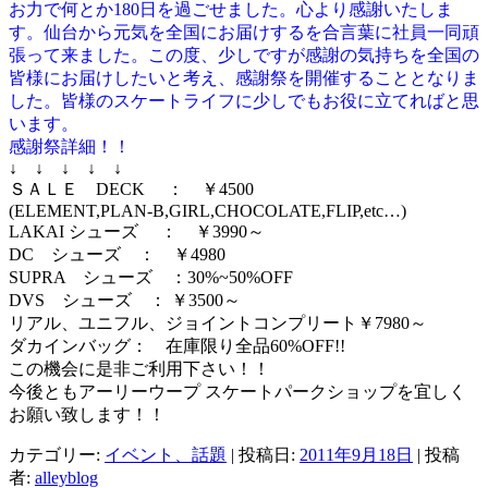
お力で何とか180日を過ごせました。心より感謝いたしま
す。仙台から元気を全国にお届けするを合言葉に社員一同頑
張って来ました。この度、少しですが感謝の気持ちを全国の
皆様にお届けしたいと考え、感謝祭を開催することとなりま
した。皆様のスケートライフに少しでもお役に立てればと思
います。
感謝祭詳細！！
↓ ↓ ↓ ↓ ↓
ＳＡＬＥ DECK ： ￥4500
(ELEMENT,PLAN-B,GIRL,CHOCOLATE,FLIP,etc…)
LAKAI シューズ ： ￥3990～
DC シューズ ： ￥4980
SUPRA シューズ ：30%~50%OFF
DVS シューズ ： ￥3500～
リアル、ユニフル、ジョイントコンプリート￥7980～
ダカインバッグ： 在庫限り全品60%OFF!!
この機会に是非ご利用下さい！！
今後ともアーリーウープ スケートパークショップを宜しく
お願い致します！！
カテゴリー:
イベント、話題
| 投稿日:
2011年9月18日
|
投稿
者:
alleyblog