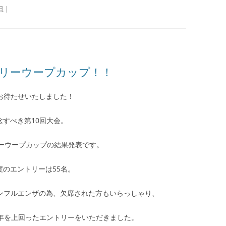
日
|
ーリーウープカップ！！
お待たせいたしました！
念すべき第10回大会。
リーウープカップの結果発表です。
度のエントリーは55名。
ンフルエンザの為、欠席された方もいらっしゃり、
前年を上回ったエントリーをいただきました。