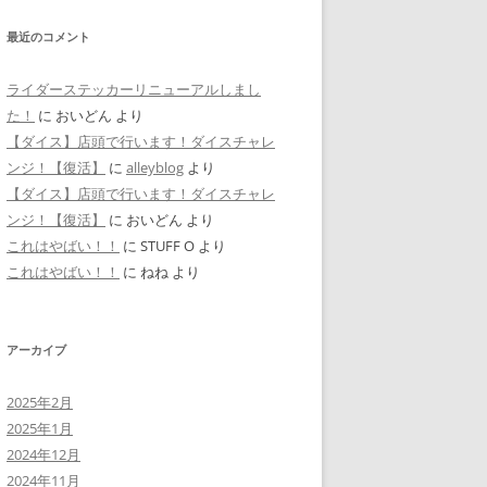
最近のコメント
ライダーステッカーリニューアルしまし
た！
に
おいどん
より
【ダイス】店頭で行います！ダイスチャレ
ンジ！【復活】
に
alleyblog
より
【ダイス】店頭で行います！ダイスチャレ
ンジ！【復活】
に
おいどん
より
これはやばい！！
に
STUFF O
より
これはやばい！！
に
ねね
より
アーカイブ
2025年2月
2025年1月
2024年12月
2024年11月