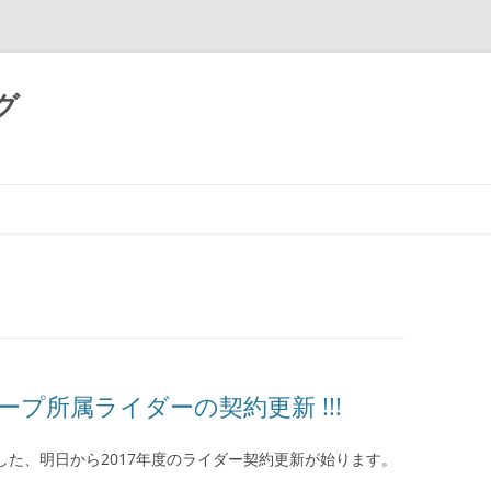
グ
コ
ン
テ
ン
ツ
へ
ス
キ
ッ
プ
ープ所属ライダーの契約更新 !!!
ました、明日から2017年度のライダー契約更新が始ります。