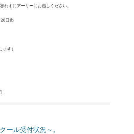
、忘れずにアーリーにお越しください。
月28日迄
します）
日
|
スクール受付状況～。