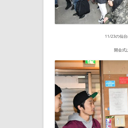
11/23の
開会式