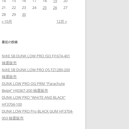
14
15
16
17
18
19
20
21
22
23
24
25
26
27
28
29
30
« 10月
12月 »
最近の投稿
NIKE SB DUNK LOW PRO ISO FJ1674-401
抽選販売
NIKE SB DUNK LOW PRO QS FZ1289-200
抽選販売
DUNK LOW PRO OG PRM “Parachute
Beige” HJ0367-200 抽選販売
DUNK LOW PRO “WHITE AND BLACK”
HF3704-100
DUNK LOW PRO Pro BLACK GUM HF3704-
003 抽選販売