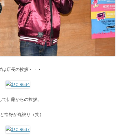
ずは店長の挨拶・・・
して伊藤からの挨拶。
長と恰好が丸被り（笑）