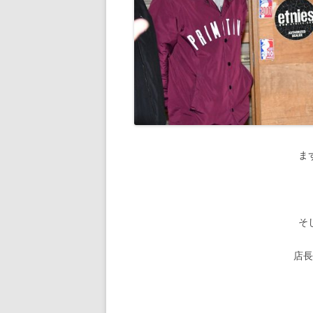
ま
そ
店