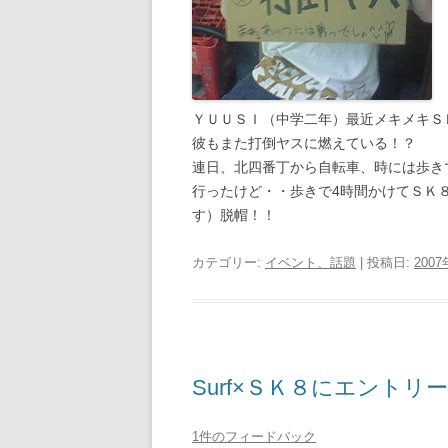
ＹＵＵＳＩ（中学二年）最近メキメキＳ
彼もまた打倒ヤスに燃えている！？
連日、北四番丁から自転車、時には歩き
行ったけど・・歩きで4時間かけてＳＫ
す）脱帽！！
カテゴリー:
イベント、話題
| 投稿日:
200
Surf×ＳＫ８にエントリー
1件のフィードバック