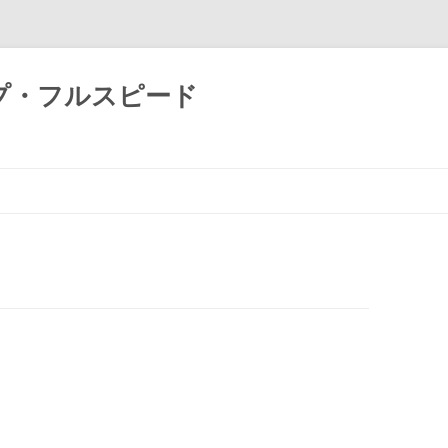
プ・フルスピード
コ
ン
テ
ン
ツ
へ
ス
キ
ッ
プ