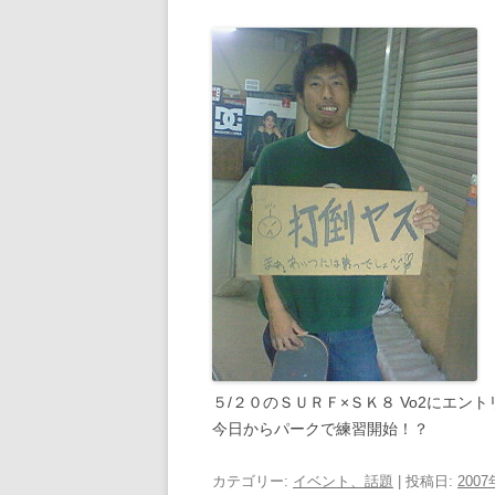
５/２０のＳＵＲＦ×ＳＫ８ Vo2にエン
今日からパークで練習開始！？
カテゴリー:
イベント、話題
| 投稿日:
200