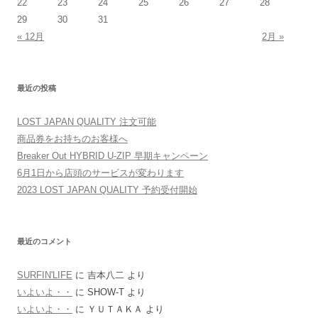
22
23
24
25
26
27
28
29
30
31
« 12月
2月 »
最近の投稿
LOST JAPAN QUALITY 注文可能
商品券をお持ちのお客様へ
Breaker Out HYBRID U-ZIP 早期キャンペーン
6月1日から店頭のサービスが変わります
2023 LOST JAPAN QUALITY 予約受付開始
最近のコメント
SURFIN'LIFE
に
吉本八二
より
いよいよ・・
に
SHOW-T
より
いよいよ・・
に
ＹＵＴＡＫＡ
より