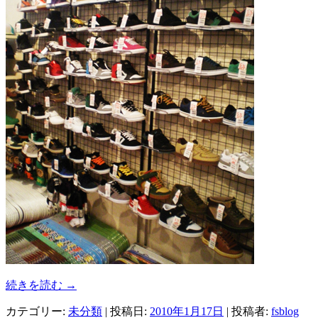
続きを読む
→
カテゴリー:
未分類
| 投稿日:
2010年1月17日
|
投稿者:
fsblog