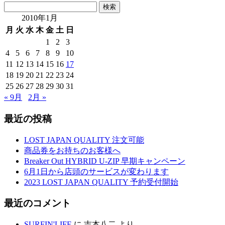
検
索:
2010年1月
月
火
水
木
金
土
日
1
2
3
4
5
6
7
8
9
10
11
12
13
14
15
16
17
18
19
20
21
22
23
24
25
26
27
28
29
30
31
« 9月
2月 »
最近の投稿
LOST JAPAN QUALITY 注文可能
商品券をお持ちのお客様へ
Breaker Out HYBRID U-ZIP 早期キャンペーン
6月1日から店頭のサービスが変わります
2023 LOST JAPAN QUALITY 予約受付開始
最近のコメント
SURFIN'LIFE
に
吉本八二
より