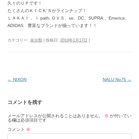
久々のＵＰです！
たくさんのＫＩＣＫ’Ｓがラインナップ！
ＬＡＫＡＩ 、Ｉ path, ＤＶＳ、se、DC、SUPRA 、Emerica、
ADIDAS 豊富なブランドが揃っています！！
カテゴリー:
未分類
| 投稿日:
2010年1月17日
|
投
←
NIXON
NALU No75
→
稿
ナ
コメントを残す
ビ
ゲ
メールアドレスが公開されることはありません。
※
が付いてい
る欄は必須項目です
ー
コメント
※
シ