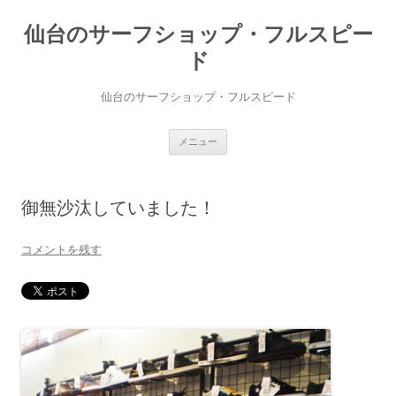
仙台のサーフショップ・フルスピー
ド
仙台のサーフショップ・フルスピード
コ
メニュー
ン
テ
ン
ツ
へ
御無沙汰していました！
ス
キ
ッ
プ
コメントを残す