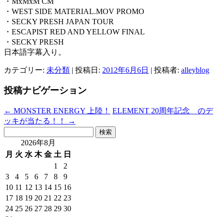
・MxMxM CM
・WEST SIDE MATERIAL.MOV PROMO
・SECKY PRESH JAPAN TOUR
・ESCAPIST RED AND YELLOW FINAL
・SECKY PRESH
日本語字幕入り。
カテゴリー:
未分類
| 投稿日:
2012年6月6日
|
投稿者:
alleyblog
投稿ナビゲーション
←
MONSTER ENERGY 上陸！
ELEMENT 20周年記念 のデ
ッキが当たる！！
→
検
索:
2026年8月
月
火
水
木
金
土
日
1
2
3
4
5
6
7
8
9
10
11
12
13
14
15
16
17
18
19
20
21
22
23
24
25
26
27
28
29
30