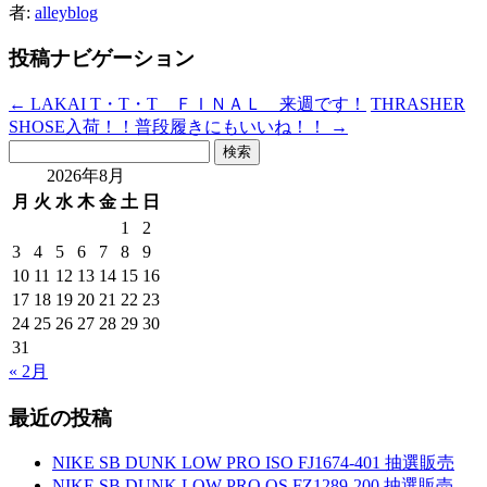
者:
alleyblog
投稿ナビゲーション
←
LAKAI T・T・T ＦＩＮＡＬ 来週です！
THRASHER
SHOSE入荷！！普段履きにもいいね！！
→
検
索:
2026年8月
月
火
水
木
金
土
日
1
2
3
4
5
6
7
8
9
10
11
12
13
14
15
16
17
18
19
20
21
22
23
24
25
26
27
28
29
30
31
« 2月
最近の投稿
NIKE SB DUNK LOW PRO ISO FJ1674-401 抽選販売
NIKE SB DUNK LOW PRO QS FZ1289-200 抽選販売