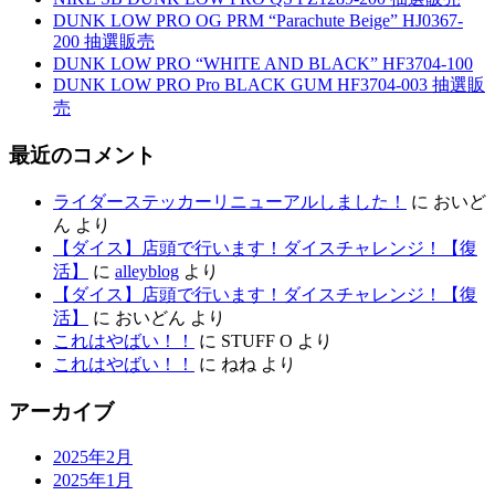
DUNK LOW PRO OG PRM “Parachute Beige” HJ0367-
200 抽選販売
DUNK LOW PRO “WHITE AND BLACK” HF3704-100
DUNK LOW PRO Pro BLACK GUM HF3704-003 抽選販
売
最近のコメント
ライダーステッカーリニューアルしました！
に
おいど
ん
より
【ダイス】店頭で行います！ダイスチャレンジ！【復
活】
に
alleyblog
より
【ダイス】店頭で行います！ダイスチャレンジ！【復
活】
に
おいどん
より
これはやばい！！
に
STUFF O
より
これはやばい！！
に
ねね
より
アーカイブ
2025年2月
2025年1月