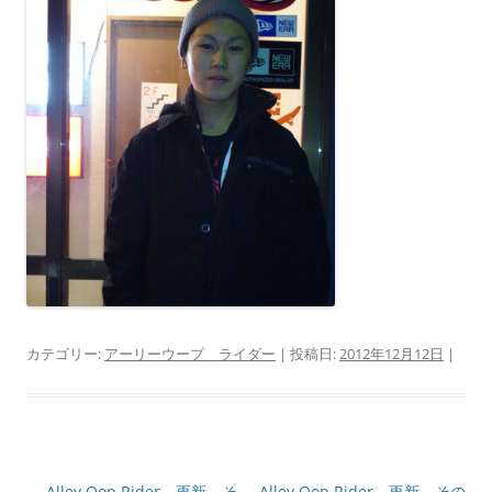
カテゴリー:
アーリーウープ ライダー
| 投稿日:
2012年12月12日
|
投
←
Alley Oop Rider 更新 そ
Alley Oop Rider 更新 その