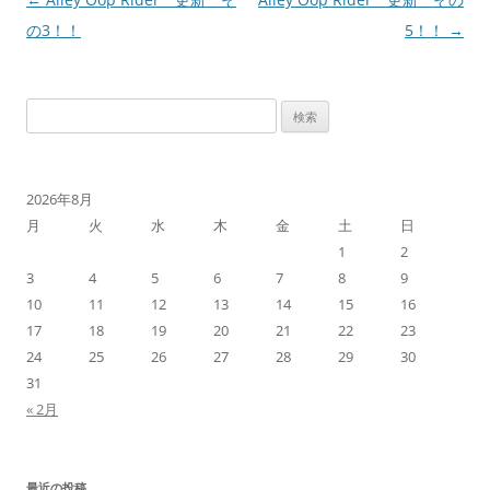
稿
の3！！
5！！
→
ナ
ビ
検
ゲ
索:
ー
シ
2026年8月
ョ
月
火
水
木
金
土
日
ン
1
2
3
4
5
6
7
8
9
10
11
12
13
14
15
16
17
18
19
20
21
22
23
24
25
26
27
28
29
30
31
« 2月
最近の投稿