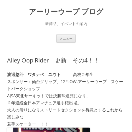
アーリーウープ ブログ
新商品、イベントの案内
コ
メニュー
ン
テ
ン
ツ
へ
Alley Oop Rider 更新 その4！！
ス
キ
ッ
プ
渡辺悠斗 ワタナベ ユウト
高校２年生
スポンサー：仙台グリップ、12FLOW,アーリーウープ スケー
トパークショップ
AJSA東北サーキットでは決勝常連顔になり、
２年連続全日本アマチュア選手権出場。
大人の滑りになりストリートセクションを得意とするこれから
楽しみな
若手スケーター！！！