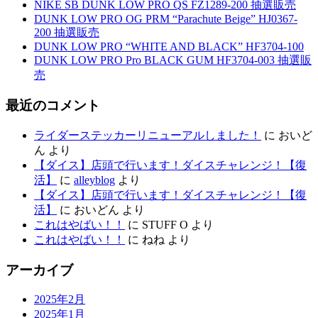
NIKE SB DUNK LOW PRO QS FZ1289-200 抽選販売
DUNK LOW PRO OG PRM “Parachute Beige” HJ0367-
200 抽選販売
DUNK LOW PRO “WHITE AND BLACK” HF3704-100
DUNK LOW PRO Pro BLACK GUM HF3704-003 抽選販
売
最近のコメント
ライダーステッカーリニューアルしました！
に
おいど
ん
より
【ダイス】店頭で行います！ダイスチャレンジ！【復
活】
に
alleyblog
より
【ダイス】店頭で行います！ダイスチャレンジ！【復
活】
に
おいどん
より
これはやばい！！
に
STUFF O
より
これはやばい！！
に
ねね
より
アーカイブ
2025年2月
2025年1月