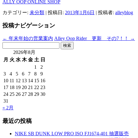
ALLY OOP ONLINE SHOP
カテゴリー:
未分類
| 投稿日:
2013年1月6日
|
投稿者:
alleyblog
投稿ナビゲーション
←
年末年始の営業案内
Alley Oop Rider 更新 その7！！
→
検
索:
2026年8月
月
火
水
木
金
土
日
1
2
3
4
5
6
7
8
9
10
11
12
13
14
15
16
17
18
19
20
21
22
23
24
25
26
27
28
29
30
31
« 2月
最近の投稿
NIKE SB DUNK LOW PRO ISO FJ1674-401 抽選販売