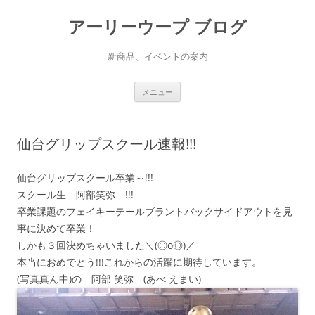
アーリーウープ ブログ
新商品、イベントの案内
コ
メニュー
ン
テ
ン
ツ
へ
仙台グリップスクール速報!!!
ス
キ
ッ
プ
仙台グリップスクール卒業～!!!
スクール生 阿部笑弥 !!!
卒業課題のフェイキーテールブラントバックサイドアウトを見
事に決めて卒業！
しかも３回決めちゃいました＼(◎o◎)／
本当におめでとう!!!これからの活躍に期待しています。
(写真真ん中)の 阿部 笑弥 (あべ えまい)