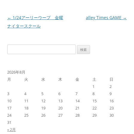
←
1/24アーリーウープ 金曜
alley Times GAME
→
投
ナイタースクール
稿
ナ
ビ
検
ゲ
索:
ー
シ
2026年8月
ョ
月
火
水
木
金
土
日
ン
1
2
3
4
5
6
7
8
9
10
11
12
13
14
15
16
17
18
19
20
21
22
23
24
25
26
27
28
29
30
31
« 2月