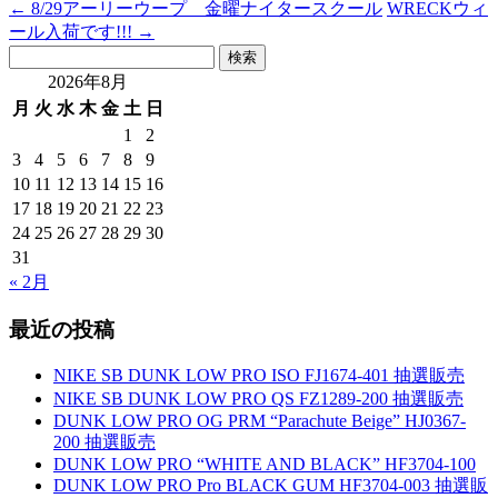
←
8/29アーリーウープ 金曜ナイタースクール
WRECKウィ
ール入荷です!!!
→
検
索:
2026年8月
月
火
水
木
金
土
日
1
2
3
4
5
6
7
8
9
10
11
12
13
14
15
16
17
18
19
20
21
22
23
24
25
26
27
28
29
30
31
« 2月
最近の投稿
NIKE SB DUNK LOW PRO ISO FJ1674-401 抽選販売
NIKE SB DUNK LOW PRO QS FZ1289-200 抽選販売
DUNK LOW PRO OG PRM “Parachute Beige” HJ0367-
200 抽選販売
DUNK LOW PRO “WHITE AND BLACK” HF3704-100
DUNK LOW PRO Pro BLACK GUM HF3704-003 抽選販