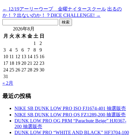
←
12/19アーリーウープ 金曜ナイタースクール
出るの
か！？出ないのか！？DICE CHALLENGE!
→
検
索:
2026年8月
月
火
水
木
金
土
日
1
2
3
4
5
6
7
8
9
10
11
12
13
14
15
16
17
18
19
20
21
22
23
24
25
26
27
28
29
30
31
« 2月
最近の投稿
NIKE SB DUNK LOW PRO ISO FJ1674-401 抽選販売
NIKE SB DUNK LOW PRO QS FZ1289-200 抽選販売
DUNK LOW PRO OG PRM “Parachute Beige” HJ0367-
200 抽選販売
DUNK LOW PRO “WHITE AND BLACK” HF3704-100