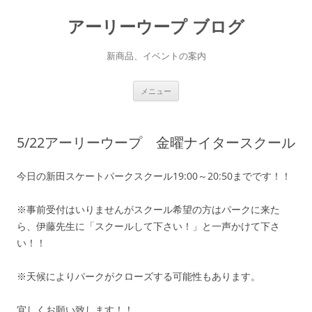
アーリーウープ ブログ
新商品、イベントの案内
コ
メニュー
ン
テ
ン
ツ
へ
5/22アーリーウープ 金曜ナイタースクール
ス
キ
ッ
プ
今日の新田スケートパークスクール19:00～20:50までです！！
※事前受付はいりませんがスクール希望の方はパークに来た
ら、伊藤先生に「スクールして下さい！」と一声かけて下さ
い！！
※天候によりパークがクローズする可能性もあります。
宜しくお願い致します！！