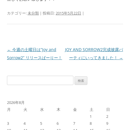
カテゴリー:
未分類
| 投稿日:
2015年5月22日
|
←
今週の土曜日は”Joy and
JOY AND SORROW2完成披露パ
投
Sorrow2” リリースぱーりー！
ーティにいってきました！
→
稿
ナ
ビ
検
ゲ
索:
ー
シ
2026年8月
ョ
月
火
水
木
金
土
日
ン
1
2
3
4
5
6
7
8
9