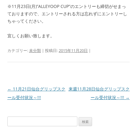
※11月23日(月)”ALLEYOOP CUP”のエントリーも締切がせまっ
ておりますので、エントリーされる方は忘れずにエントリーし
ちゃってください。
宜しくお願い致します。
カテゴリー:
未分類
| 投稿日:
2015年11月20日
|
投
←
11月21日仙台グリップスク
来週11月28日仙台グリップスク
稿
ール受付状況～!!!
ール受付状況～!!!
→
ナ
ビ
検
ゲ
索:
ー