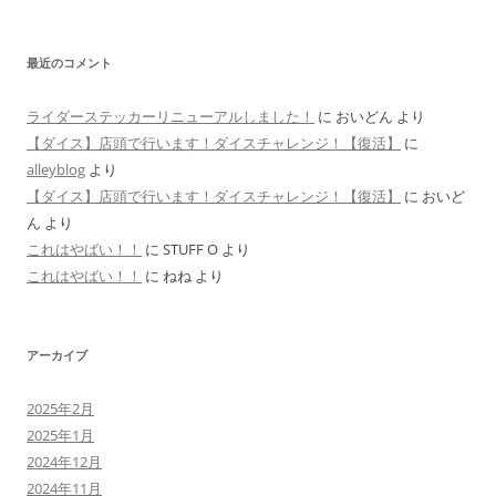
最近のコメント
ライダーステッカーリニューアルしました！
に
おいどん
より
【ダイス】店頭で行います！ダイスチャレンジ！【復活】
に
alleyblog
より
【ダイス】店頭で行います！ダイスチャレンジ！【復活】
に
おいど
ん
より
これはやばい！！
に
STUFF O
より
これはやばい！！
に
ねね
より
アーカイブ
2025年2月
2025年1月
2024年12月
2024年11月