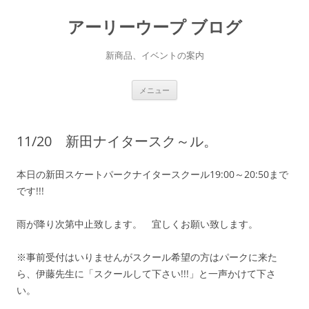
アーリーウープ ブログ
新商品、イベントの案内
コ
メニュー
ン
テ
ン
ツ
へ
11/20 新田ナイタースク～ル。
ス
キ
ッ
プ
本日の新田スケートパークナイタースクール19:00～20:50まで
です!!!
雨が降り次第中止致します。 宜しくお願い致します。
※事前受付はいりませんがスクール希望の方はパークに来た
ら、伊藤先生に「スクールして下さい!!!」と一声かけて下さ
い。