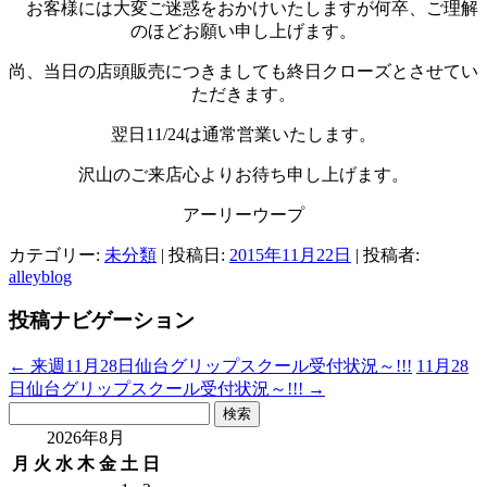
お客様には大変ご迷惑をおかけいたしますが何卒、ご理解
のほどお願い申し上げます。
尚、当日の店頭販売につきましても終日クローズとさせてい
ただきます。
翌日11/24は通常営業いたします。
沢山のご来店心よりお待ち申し上げます。
アーリーウープ
カテゴリー:
未分類
| 投稿日:
2015年11月22日
|
投稿者:
alleyblog
投稿ナビゲーション
←
来週11月28日仙台グリップスクール受付状況～!!!
11月28
日仙台グリップスクール受付状況～!!!
→
検
索:
2026年8月
月
火
水
木
金
土
日