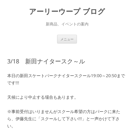
アーリーウープ ブログ
新商品、イベントの案内
コ
メニュー
ン
テ
ン
ツ
へ
3/18 新田ナイタースク～ル
ス
キ
ッ
プ
本日の新田スケートパークナイタースクール19:00～20:50まで
です!!!
天候により中止する場合もあります。
※事前受付はいりませんがスクール希望の方はパークに来た
ら、伊藤先生に「スクールして下さい!!!」と一声かけて下さ
い。