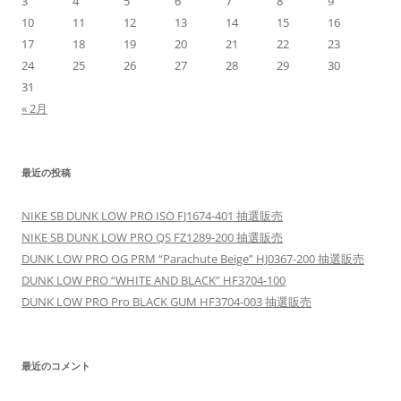
3
4
5
6
7
8
9
10
11
12
13
14
15
16
17
18
19
20
21
22
23
24
25
26
27
28
29
30
31
« 2月
最近の投稿
NIKE SB DUNK LOW PRO ISO FJ1674-401 抽選販売
NIKE SB DUNK LOW PRO QS FZ1289-200 抽選販売
DUNK LOW PRO OG PRM “Parachute Beige” HJ0367-200 抽選販売
DUNK LOW PRO “WHITE AND BLACK” HF3704-100
DUNK LOW PRO Pro BLACK GUM HF3704-003 抽選販売
最近のコメント