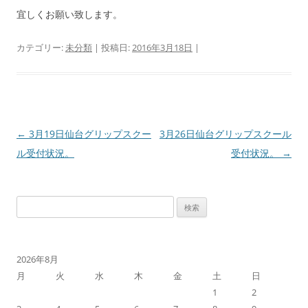
宜しくお願い致します。
カテゴリー:
未分類
| 投稿日:
2016年3月18日
|
←
3月19日仙台グリップスクー
3月26日仙台グリップスクール
投
ル受付状況。
受付状況。
→
稿
ナ
ビ
検
ゲ
索:
ー
シ
2026年8月
ョ
月
火
水
木
金
土
日
ン
1
2