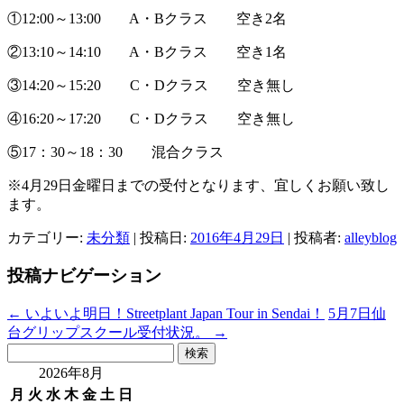
①12:00～13:00 A・Bクラス 空き2名
②13:10～14:10 A・Bクラス 空き1名
③14:20～15:20 C・Dクラス 空き無し
④16:20～17:20 C・Dクラス 空き無し
⑤17：30～18：30 混合クラス
※4月29日金曜日までの受付となります、宜しくお願い致し
ます。
カテゴリー:
未分類
| 投稿日:
2016年4月29日
|
投稿者:
alleyblog
投稿ナビゲーション
←
いよいよ明日！Streetplant Japan Tour in Sendai！
5月7日仙
台グリップスクール受付状況。
→
検
索:
2026年8月
月
火
水
木
金
土
日