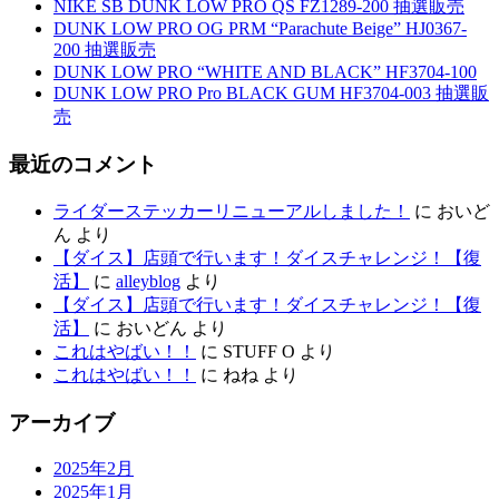
NIKE SB DUNK LOW PRO QS FZ1289-200 抽選販売
DUNK LOW PRO OG PRM “Parachute Beige” HJ0367-
200 抽選販売
DUNK LOW PRO “WHITE AND BLACK” HF3704-100
DUNK LOW PRO Pro BLACK GUM HF3704-003 抽選販
売
最近のコメント
ライダーステッカーリニューアルしました！
に
おいど
ん
より
【ダイス】店頭で行います！ダイスチャレンジ！【復
活】
に
alleyblog
より
【ダイス】店頭で行います！ダイスチャレンジ！【復
活】
に
おいどん
より
これはやばい！！
に
STUFF O
より
これはやばい！！
に
ねね
より
アーカイブ
2025年2月
2025年1月