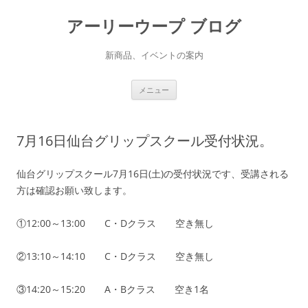
アーリーウープ ブログ
新商品、イベントの案内
コ
メニュー
ン
テ
ン
ツ
へ
7月16日仙台グリップスクール受付状況。
ス
キ
ッ
プ
仙台グリップスクール7月16日(土)の受付状況です、受講される
方は確認お願い致します。
①12:00～13:00 C・Dクラス 空き無し
②13:10～14:10 C・Dクラス 空き無し
③14:20～15:20 A・Bクラス 空き1名