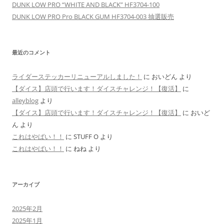
DUNK LOW PRO “WHITE AND BLACK” HF3704-100
DUNK LOW PRO Pro BLACK GUM HF3704-003 抽選販売
最近のコメント
ライダーステッカーリニューアルしました！
に
おいどん
より
【ダイス】店頭で行います！ダイスチャレンジ！【復活】
に
alleyblog
より
【ダイス】店頭で行います！ダイスチャレンジ！【復活】
に
おいど
ん
より
これはやばい！！
に
STUFF O
より
これはやばい！！
に
ねね
より
アーカイブ
2025年2月
2025年1月