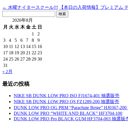
←
水曜ナイタースクール!!!
【本日の入荷情報】プレミアム デッ
検
索:
2026年8月
月
火
水
木
金
土
日
1
2
3
4
5
6
7
8
9
10
11
12
13
14
15
16
17
18
19
20
21
22
23
24
25
26
27
28
29
30
31
« 2月
最近の投稿
NIKE SB DUNK LOW PRO ISO FJ1674-401 抽選販売
NIKE SB DUNK LOW PRO QS FZ1289-200 抽選販売
DUNK LOW PRO OG PRM “Parachute Beige” HJ0367-
DUNK LOW PRO “WHITE AND BLACK” HF3704-100
DUNK LOW PRO Pro BLACK GUM HF3704-003 抽選販