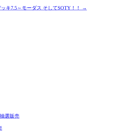
キ7.5～モーダス そしてSOTY！！
→
200 抽選販売
売