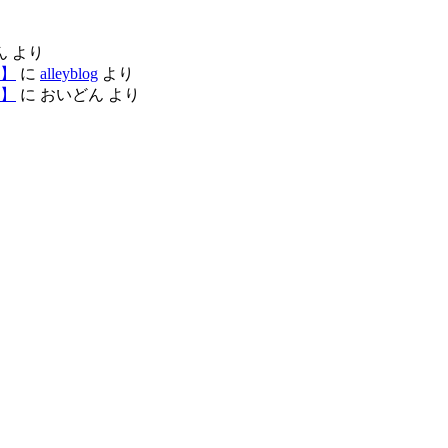
ん
より
】
に
alleyblog
より
】
に
おいどん
より