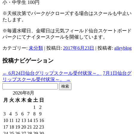
小・中学生 100円
※天候次第でパークがクローズする場合はスクールも中止い
たします。
※毎週水曜日、金曜日は元気フィールド仙台スケートボード
パークにてナイタースクールを開催しています。
カテゴリー:
未分類
| 投稿日:
2017年6月23日
|
投稿者:
alleyblog
投稿ナビゲーション
←
6月24日仙台グリップスクール受付状況～。
7月1日仙台グ
リップスクール受付状況～。
→
検
索:
2026年8月
月
火
水
木
金
土
日
1
2
3
4
5
6
7
8
9
10
11
12
13
14
15
16
17
18
19
20
21
22
23
24
25
26
27
28
29
30