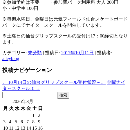
※参加予約は不要 ・参加費パーク利用料 大人 200円
小・中学生 100円
※毎週水曜日、金曜日は元気フィールド仙台スケートボード
パークにてナイタースクールを開催しています。
※土曜日の仙台グリップスクールの受付は17：00締切となり
ます。
カテゴリー:
未分類
| 投稿日:
2017年10月11日
|
投稿者:
alleyblog
投稿ナビゲーション
←
10月14日の仙台グリップスクール受付状況～。
金曜ナイ
タ～スク～ル!!!
→
検
索:
2026年8月
月
火
水
木
金
土
日
1
2
3
4
5
6
7
8
9
10
11
12
13
14
15
16