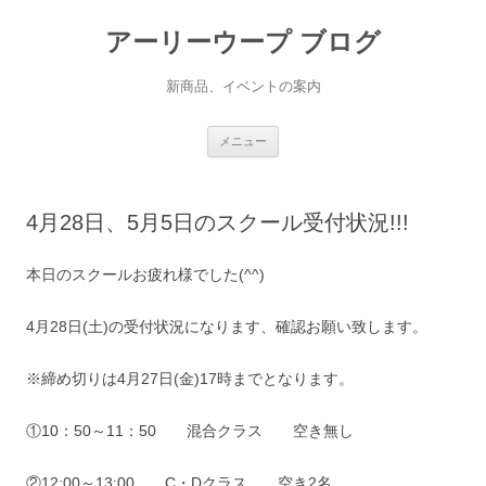
アーリーウープ ブログ
新商品、イベントの案内
コ
メニュー
ン
テ
ン
ツ
へ
4月28日、5月5日のスクール受付状況!!!
ス
キ
ッ
プ
本日のスクールお疲れ様でした(^^)
4月28日(土)の受付状況になります、確認お願い致します。
※締め切りは4月27日(金)17時までとなります。
①10：50～11：50 混合クラス 空き無し
②12:00～13:00 C・Dクラス 空き2名