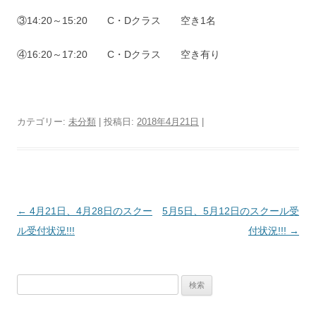
③14:20～15:20 C・Dクラス 空き1名
④16:20～17:20 C・Dクラス 空き有り
カテゴリー:
未分類
| 投稿日:
2018年4月21日
|
投
←
4月21日、4月28日のスクー
5月5日、5月12日のスクール受
稿
ル受付状況!!!
付状況!!!
→
ナ
ビ
検
ゲ
索:
ー