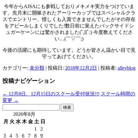
今年からAJSAにも参戦しておりメキメキ実力をつけていま
す。先月末に開催されたアーリーカップではスペシャルクラ
スでエントリー、惜しくも入賞できませんでしたがその存在
をアピールしまくりでした!数日前に覚えたバックサイドシ
ュガーケーンには驚かされました(ﾟДﾟ;) 今度教えてくださ
い…(￣▽￣;)
今後の活躍にも期待しています。どうか皆さん温かい目で見
守ってあげてください。
カテゴリー:
未分類
| 投稿日:
2018年12月2日
|
投稿者:
alleyblog
投稿ナビゲーション
←
12月8日、12月15日のスクール受付状況!!!
スクール時間の
変更
→
検
索:
2026年8月
月
火
水
木
金
土
日
1
2
3
4
5
6
7
8
9