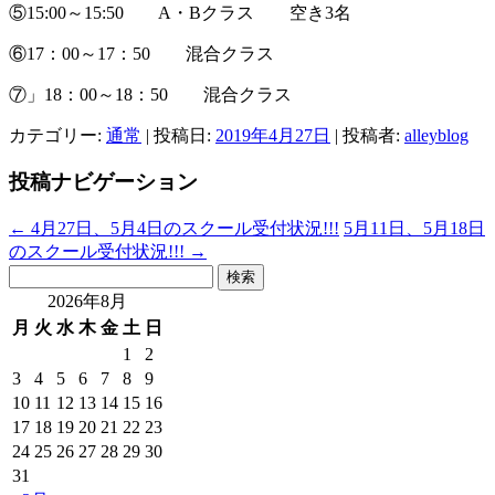
⑤15:00～15:50 A・Bクラス 空き3名
⑥17：00～17：50 混合クラス
⑦」18：00～18：50 混合クラス
カテゴリー:
通常
| 投稿日:
2019年4月27日
|
投稿者:
alleyblog
投稿ナビゲーション
←
4月27日、5月4日のスクール受付状況!!!
5月11日、5月18日
のスクール受付状況!!!
→
検
索:
2026年8月
月
火
水
木
金
土
日
1
2
3
4
5
6
7
8
9
10
11
12
13
14
15
16
17
18
19
20
21
22
23
24
25
26
27
28
29
30
31