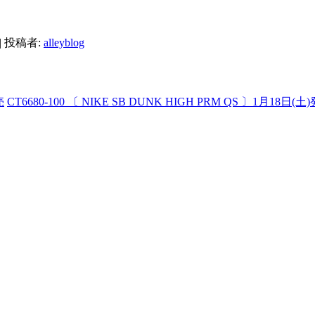
|
投稿者:
alleyblog
売
CT6680-100 〔 NIKE SB DUNK HIGH PRM QS 〕1月18日(