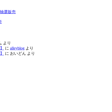
200 抽選販売
売
ん
より
】
に
alleyblog
より
】
に
おいどん
より