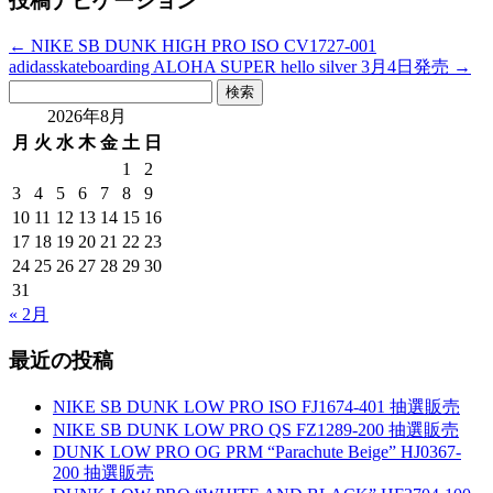
投稿ナビゲーション
←
NIKE SB DUNK HIGH PRO ISO CV1727-001
adidasskateboarding ALOHA SUPER hello silver 3月4日発売
→
検
索:
2026年8月
月
火
水
木
金
土
日
1
2
3
4
5
6
7
8
9
10
11
12
13
14
15
16
17
18
19
20
21
22
23
24
25
26
27
28
29
30
31
« 2月
最近の投稿
NIKE SB DUNK LOW PRO ISO FJ1674-401 抽選販売
NIKE SB DUNK LOW PRO QS FZ1289-200 抽選販売
DUNK LOW PRO OG PRM “Parachute Beige” HJ0367-
200 抽選販売