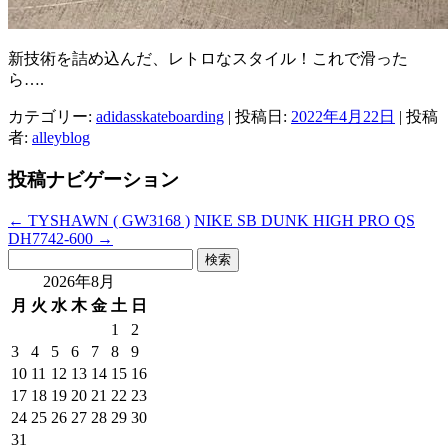
新技術を詰め込んだ、レトロなスタイル！これで滑った
ら….
カテゴリー:
adidasskateboarding
| 投稿日:
2022年4月22日
|
投稿
者:
alleyblog
投稿ナビゲーション
←
TYSHAWN ( GW3168 )
NIKE SB DUNK HIGH PRO QS
DH7742-600
→
検
索:
2026年8月
月
火
水
木
金
土
日
1
2
3
4
5
6
7
8
9
10
11
12
13
14
15
16
17
18
19
20
21
22
23
24
25
26
27
28
29
30
31