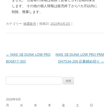
します。 その他の個人情報は販売終了から1カ月以内に
削除、廃棄します。
カテゴリー:
抽選販売
| 投稿日:
2022年6月2日
|
投
←
NIKE SB DUNK LOW PRO
NIKE SB DUNK LOW PRO PRM
稿
BQ6817-303
DH7534-200 応募締め切り
→
ナ
ビ
検
ゲ
索:
ー
シ
2026年8月
ョ
月
火
水
木
金
土
日
ン