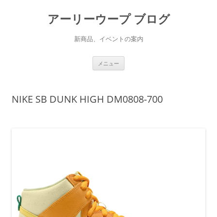
アーリーウープ ブログ
新商品、イベントの案内
コ
メニュー
ン
テ
ン
ツ
へ
NIKE SB DUNK HIGH DM0808-700
ス
キ
ッ
プ