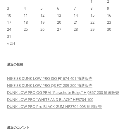
1
2
3
4
5
6
7
8
9
10
11
12
13
14
15
16
17
18
19
20
21
22
23
24
25
26
27
28
29
30
31
« 2月
最近の投稿
NIKE SB DUNK LOW PRO ISO FJ1674-401 抽選販売
NIKE SB DUNK LOW PRO QS FZ1289-200 抽選販売
DUNK LOW PRO OG PRM “Parachute Beige” HJ0367-200 抽選販売
DUNK LOW PRO “WHITE AND BLACK” HF3704-100
DUNK LOW PRO Pro BLACK GUM HF3704-003 抽選販売
最近のコメント