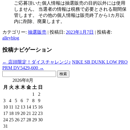
ご応募頂いた個人情報は抽選販売の目的以外には使用
しません。 当選者の情報は税務で必要とされる期間保
管します。 その他の個人情報は販売終了から1カ月以
内に削除、廃棄します。
カテゴリー:
抽選販売
| 投稿日:
2023年1月7日
|
投稿者:
alleyblog
投稿ナビゲーション
←
店頭限定！ダイスチャレンジ♪
NIKE SB DUNK LOW PRO
PRM DV5429-600
→
検
索:
2026年8月
月
火
水
木
金
土
日
1
2
3
4
5
6
7
8
9
10
11
12
13
14
15
16
17
18
19
20
21
22
23
24
25
26
27
28
29
30
31