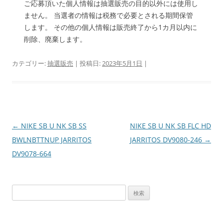
ご応募頂いた個人情報は抽選販売の目的以外には使用し
ません。 当選者の情報は税務で必要とされる期間保管
します。 その他の個人情報は販売終了から1カ月以内に
削除、廃棄します。
カテゴリー:
抽選販売
| 投稿日:
2023年5月1日
|
投
←
NIKE SB U NK SB SS
NIKE SB U NK SB FLC HD
稿
BWLNBTTNUP JARRITOS
JARRITOS DV9080-246
→
ナ
DV9078-664
ビ
ゲ
検
ー
索:
シ