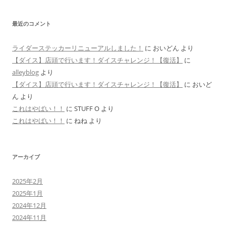
最近のコメント
ライダーステッカーリニューアルしました！
に
おいどん
より
【ダイス】店頭で行います！ダイスチャレンジ！【復活】
に
alleyblog
より
【ダイス】店頭で行います！ダイスチャレンジ！【復活】
に
おいど
ん
より
これはやばい！！
に
STUFF O
より
これはやばい！！
に
ねね
より
アーカイブ
2025年2月
2025年1月
2024年12月
2024年11月