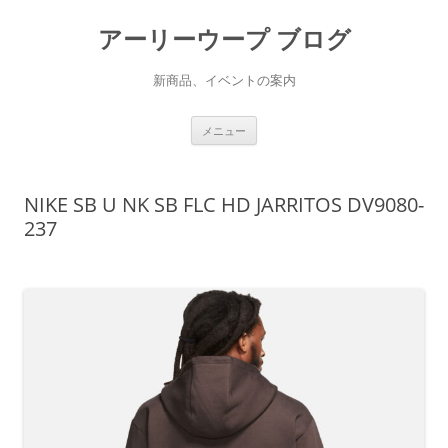
アーリーウープ ブログ
新商品、イベントの案内
コ
メニュー
ン
テ
ン
ツ
へ
NIKE SB U NK SB FLC HD JARRITOS DV9080-
ス
キ
237
ッ
プ