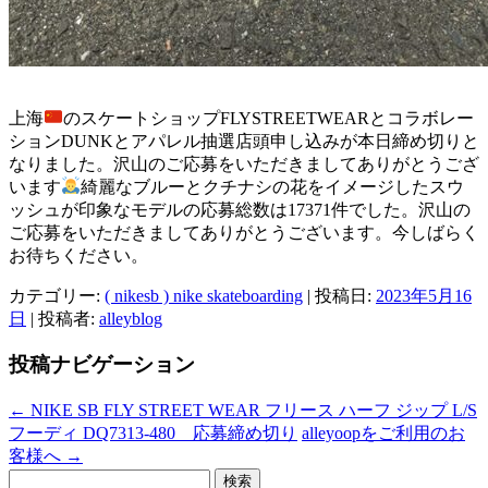
上海
のスケートショップFLYSTREETWEARとコラボレー
ションDUNKとアパレル抽選店頭申し込みが本日締め切りと
なりました。沢山のご応募をいただきましてありがとうござ
います
綺麗なブルーとクチナシの花をイメージしたスウ
ッシュが印象なモデルの応募総数は17371件でした。沢山の
ご応募をいただきましてありがとうございます。今しばらく
お待ちください。
カテゴリー:
( nikesb ) nike skateboarding
| 投稿日:
2023年5月16
日
|
投稿者:
alleyblog
投稿ナビゲーション
←
NIKE SB FLY STREET WEAR フリース ハーフ ジップ L/S
フーディ DQ7313-480 応募締め切り
alleyoopをご利用のお
客様へ
→
検