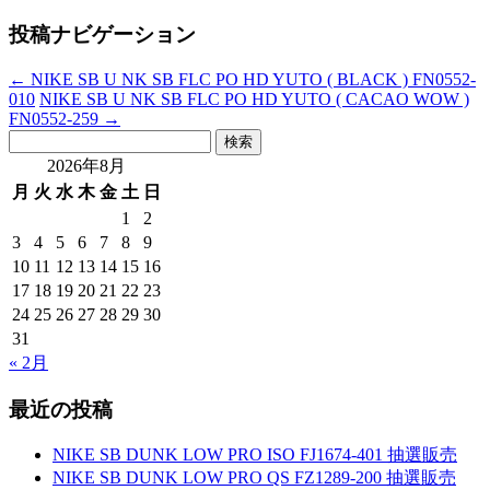
投稿ナビゲーション
←
NIKE SB U NK SB FLC PO HD YUTO ( BLACK ) FN0552-
010
NIKE SB U NK SB FLC PO HD YUTO ( CACAO WOW )
FN0552-259
→
検
索:
2026年8月
月
火
水
木
金
土
日
1
2
3
4
5
6
7
8
9
10
11
12
13
14
15
16
17
18
19
20
21
22
23
24
25
26
27
28
29
30
31
« 2月
最近の投稿
NIKE SB DUNK LOW PRO ISO FJ1674-401 抽選販売
NIKE SB DUNK LOW PRO QS FZ1289-200 抽選販売