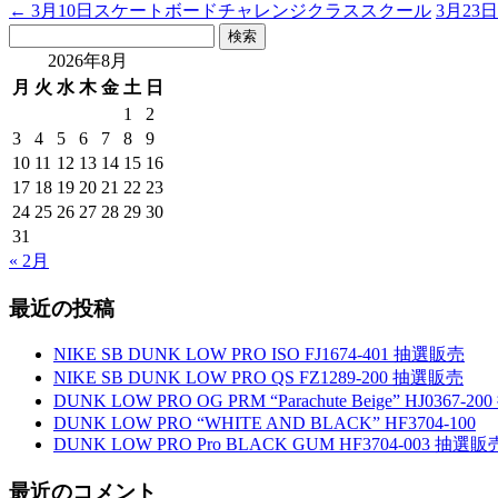
←
3月10日スケートボードチャレンジクラススクール
3月2
検
索:
2026年8月
月
火
水
木
金
土
日
1
2
3
4
5
6
7
8
9
10
11
12
13
14
15
16
17
18
19
20
21
22
23
24
25
26
27
28
29
30
31
« 2月
最近の投稿
NIKE SB DUNK LOW PRO ISO FJ1674-401 抽選販売
NIKE SB DUNK LOW PRO QS FZ1289-200 抽選販売
DUNK LOW PRO OG PRM “Parachute Beige” HJ0367-
DUNK LOW PRO “WHITE AND BLACK” HF3704-100
DUNK LOW PRO Pro BLACK GUM HF3704-003 抽選販
最近のコメント