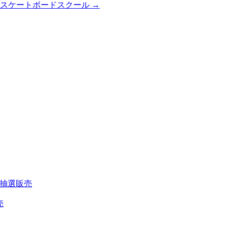
3日スケートボードスクール
→
200 抽選販売
売