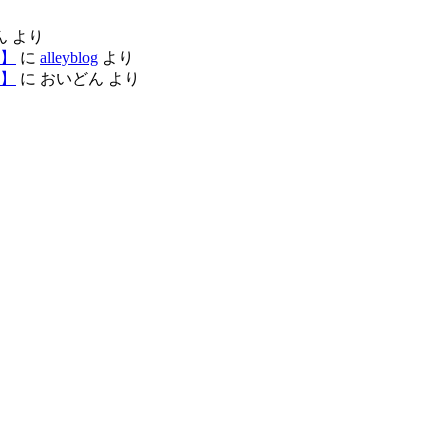
ん
より
】
に
alleyblog
より
】
に
おいどん
より