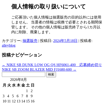
個人情報の取り扱いについて
ご応募頂いた個人情報は抽選販売の目的以外には使用
しません。 当選者の情報は税務で必要とされる期間保
管します。 その他の個人情報は販売終了から1カ月以
内に削除、廃棄します。
カテゴリー:
抽選販売
| 投稿日:
2024年5月18日
|
投稿者:
alleyblog
投稿ナビゲーション
←
NIKE SB DUNK LOW OG QS HF6061-400 応募締め切り
NIKE SB ZOOM BLAZER MID FJ1680-600
→
検
索:
2026年8月
月
火
水
木
金
土
日
1
2
3
4
5
6
7
8
9
10
11
12
13
14
15
16