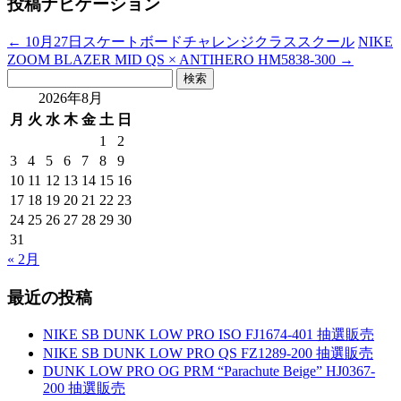
投稿ナビゲーション
←
10月27日スケートボードチャレンジクラススクール
NIKE
ZOOM BLAZER MID QS × ANTIHERO HM5838-300
→
検
索:
2026年8月
月
火
水
木
金
土
日
1
2
3
4
5
6
7
8
9
10
11
12
13
14
15
16
17
18
19
20
21
22
23
24
25
26
27
28
29
30
31
« 2月
最近の投稿
NIKE SB DUNK LOW PRO ISO FJ1674-401 抽選販売
NIKE SB DUNK LOW PRO QS FZ1289-200 抽選販売
DUNK LOW PRO OG PRM “Parachute Beige” HJ0367-
200 抽選販売