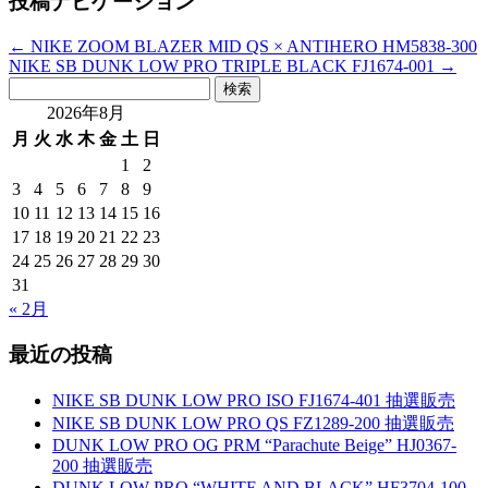
投稿ナビゲーション
←
NIKE ZOOM BLAZER MID QS × ANTIHERO HM5838-300
NIKE SB DUNK LOW PRO TRIPLE BLACK FJ1674-001
→
検
索:
2026年8月
月
火
水
木
金
土
日
1
2
3
4
5
6
7
8
9
10
11
12
13
14
15
16
17
18
19
20
21
22
23
24
25
26
27
28
29
30
31
« 2月
最近の投稿
NIKE SB DUNK LOW PRO ISO FJ1674-401 抽選販売
NIKE SB DUNK LOW PRO QS FZ1289-200 抽選販売
DUNK LOW PRO OG PRM “Parachute Beige” HJ0367-
200 抽選販売
DUNK LOW PRO “WHITE AND BLACK” HF3704-100