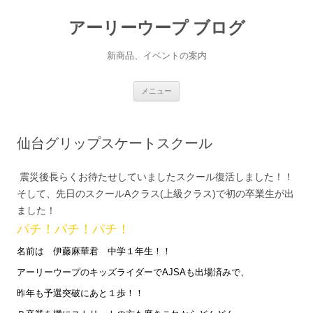
アーリーウープ ブログ
新商品、イベントの案内
コ
メニュー
ン
テ
ン
ツ
へ
仙台グリップスケートスクール
ス
キ
ッ
プ
震災後長らくお待たせしていましたスクール復活しました！！
そして、先日のスクールAクラス(上級クラス)で初の卒業生が出
ました！
パチ！パチ！パチ！
名前は 伊藤麻華君 中学１年生！！
アーリーウープのキッズライダーでAJSAも出場済みで、
昨年も予選突破にあと１歩！！