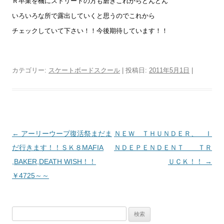
Ｒ卒業を機にストリートの方も磨きこれからどんどん
いろいろな所で露出していくと思うのでこれから
チェックしていて下さい！！今後期待しています！！
カテゴリー:
スケートボードスクール
| 投稿日:
2011年5月1日
|
投
←
アーリーウープ復活祭まだま
ＮＥＷ ＴＨＵＮＤＥＲ、 Ｉ
稿
だ行きます！！ＳＫ８MAFIA
ＮＤＥＰＥＮＤＥＮＴ ＴＲ
ナ
,BAKER,DEATH WISH！！
ＵＣＫ！！
→
ビ
￥4725～～
ゲ
ー
検
シ
索: