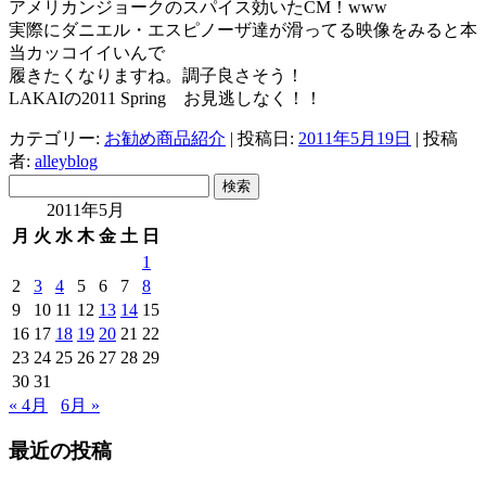
アメリカンジョークのスパイス効いたCM！www
実際にダニエル・エスピノーザ達が滑ってる映像をみると本
当カッコイイいんで
履きたくなりますね。調子良さそう！
LAKAIの2011 Spring お見逃しなく！！
カテゴリー:
お勧め商品紹介
| 投稿日:
2011年5月19日
|
投稿
者:
alleyblog
検
索:
2011年5月
月
火
水
木
金
土
日
1
2
3
4
5
6
7
8
9
10
11
12
13
14
15
16
17
18
19
20
21
22
23
24
25
26
27
28
29
30
31
« 4月
6月 »
最近の投稿