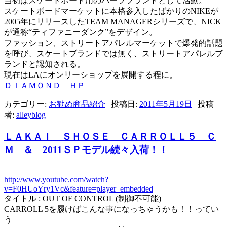
当初はスケートボード用のパーツブランドとして活動。
スケートボードマーケットに本格参入したばかりのNIKEが
2005年にリリースしたTEAM MANAGERシリーズで、NICK
が通称“ティファニーダンク”をデザイン。
ファッション、ストリートアパレルマーケットで爆発的話題
を呼び、スケートブランドでは無く、ストリートアパレルブ
ランドと認知される。
現在はLAにオンリーショップを展開する程に。
ＤＩＡＭＯＮＤ ＨＰ
カテゴリー:
お勧め商品紹介
| 投稿日:
2011年5月19日
|
投稿
者:
alleyblog
ＬＡＫＡＩ ＳＨＯＳＥ ＣＡＲＲＯＬＬ５ Ｃ
Ｍ ＆ 2011ＳＰモデル続々入荷！！
http://www.youtube.com/watch?
v=F0HUoYry1Vc&feature=player_embedded
タイトル : OUT OF CONTROL (制御不可能)
CARROLL 5を履けばこんな事になっちゃうかも！！ってい
う