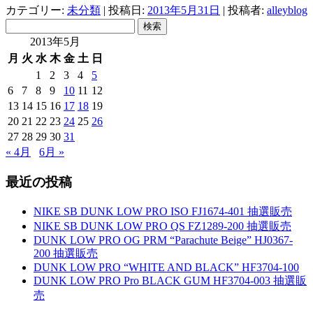
カテゴリー:
未分類
| 投稿日:
2013年5月31日
|
投稿者:
alleyblog
検
索:
2013年5月
月
火
水
木
金
土
日
1
2
3
4
5
6
7
8
9
10
11
12
13
14
15
16
17
18
19
20
21
22
23
24
25
26
27
28
29
30
31
« 4月
6月 »
最近の投稿
NIKE SB DUNK LOW PRO ISO FJ1674-401 抽選販売
NIKE SB DUNK LOW PRO QS FZ1289-200 抽選販売
DUNK LOW PRO OG PRM “Parachute Beige” HJ0367-
200 抽選販売
DUNK LOW PRO “WHITE AND BLACK” HF3704-100
DUNK LOW PRO Pro BLACK GUM HF3704-003 抽選販
売