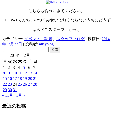
こちらも食べにきてください。
SHOW-Tてんちょのつまみ食いで無くならないうちにどうぞ
はらぺこスタッフ かっち
カテゴリー:
イベント、話題
、
スタッフブログ
| 投稿日:
2014
年12月22日
|
投稿者:
alleyblog
検
索:
2014年12月
月
火
水
木
金
土
日
1
2
3
4
5
6
7
8
9
10
11
12
13
14
15
16
17
18
19
20
21
22
23
24
25
26
27
28
29
30
31
« 11月
1月 »
最近の投稿